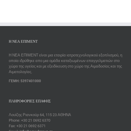
Η ΝΕΑ ΕΠΙΜΕΝΤ
Η ΝΕΑ ΕΠΙΜΕΝΤ είναι μια εταιρία ιατροτεχνολογικού εξοπλισμού, η
οποία ιδρύθηκε απο μια ομάδα καταξιωμένων επαγγελματιών στο
χώρο της υγείας και με εξειδίκευση στο χώρο της Αιμαδοσίας και της
Αιματολογίας.
ΓΕΜΗ: 5397401000
ΠΛΗΡΟΦΟΡΊΕΣ ΕΠΑΦΉΣ
Λουίζης Ριανκούρ 64, 115 23 ΑΘΗΝΑ
Phone: +30 21 0692 6370
Fax: +30 21 0692 6371