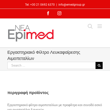
Skip
Tel: +30 21 0692 6370
|
info@emedgroup.gr
to
content
Facebook
Instagram
Εργαστηριακό Φίλτρο Λευκαφαίρεσης
Αιμοπεταλίων
Search
for:
περιγραφή προϊόντος
Εργαστηριακό φίλτρο αιμοπεταλίων με προφίλτρο και συνοδό ασκό
για αιμοπετάλια 5 ημερών