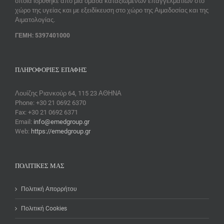
οποία ιδρύθηκε απο μια ομάδα καταξιωμένων επαγγελματιών στο
χώρο της υγείας και με εξειδίκευση στο χώρο της Αιμαδοσίας και της
Αιματολογίας.
ΓΕΜΗ: 5397401000
ΠΛΗΡΟΦΟΡΊΕΣ ΕΠΑΦΉΣ
Λουίζης Ριανκούρ 64, 115 23 ΑΘΗΝΑ
Phone: +30 21 0692 6370
Fax: +30 21 0692 6371
Email:
info@emedgroup.gr
Web:
https://emedgroup.gr
ΠΟΛΙΤΙΚΈΣ ΜΑΣ
Πολιτική Απορρήτου
Πολιτική Cookies